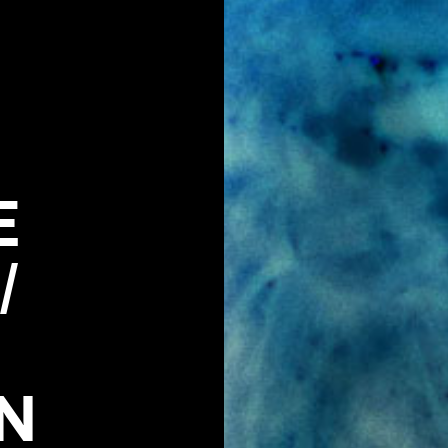
E
/
N