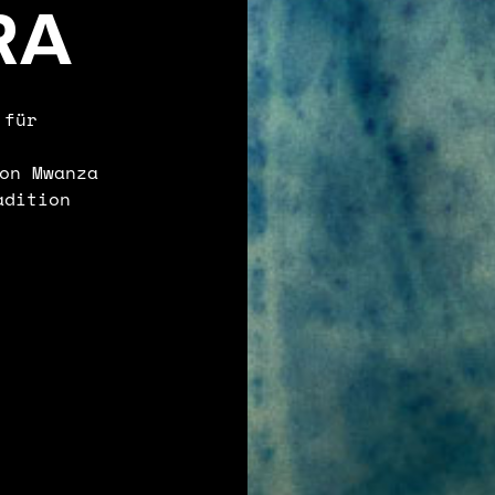
RA
 für
on Mwanza
adition