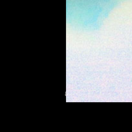
⇩
neue Art des Denkens, um uns eine Welt von Vern