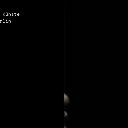
 Künste
erlin