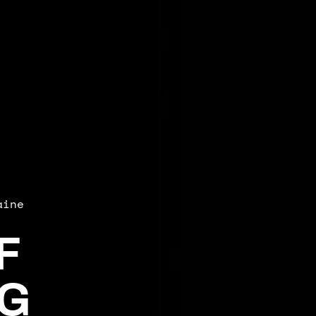
aine
F
G